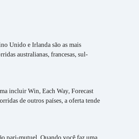
ino Unido e Irlanda são as mais
idas australianas, francesas, sul-
uma incluir Win, Each Way, Forecast
orridas de outros países, a oferta tende
não pari-mutuel. Quando você faz uma