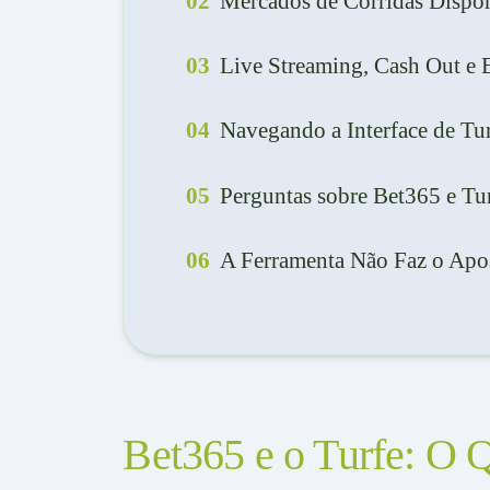
Mercados de Corridas Dispo
Live Streaming, Cash Out e E
Navegando a Interface de Tu
Perguntas sobre Bet365 e Tu
A Ferramenta Não Faz o Apo
Bet365 e o Turfe: O 