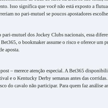
nto. Isso significa que você não está exposto a flut
rreriam no pari-mutuel se poucos apostadores escol
ao pari-mutuel dos Jockey Clubs nacionais, essa dife
 Bet365, o bookmaker assume o risco e oferece um p
de aposta.
e-post – merece atenção especial. A Bet365 disponibi
val e o Kentucky Derby semanas antes das corridas.
isco do cavalo não participar. Para quem faz análise 