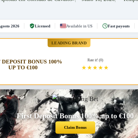
gosto 2026
Licensed
Available in US
Fast payouts
LEADING BRAND
Rate it! (0)
T DEPOSIT BONUS 100%
UP TO €100
★★★★★
First Deposit Bonus 100% up to €100
Claim Bonus