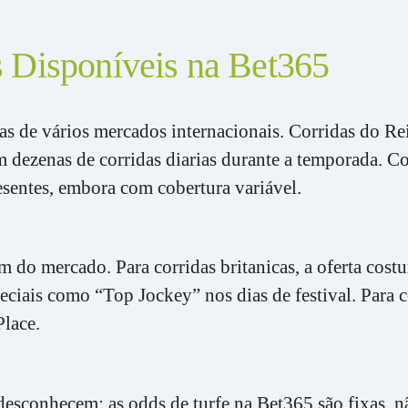
 Disponíveis na Bet365
as de vários mercados internacionais. Corridas do Re
dezenas de corridas diarias durante a temporada. Corr
esentes, embora com cobertura variável.
m do mercado. Para corridas britanicas, a oferta cost
peciais como “Top Jockey” nos dias de festival. Para c
Place.
desconhecem: as odds de turfe na Bet365 são fixas, 