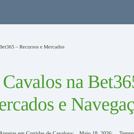
Bet365 – Recursos e Mercados
Cavalos na Bet36
rcados e Navega
Apostas em Corridas de Cavalos»
Maio 18, 2026
Tempo 