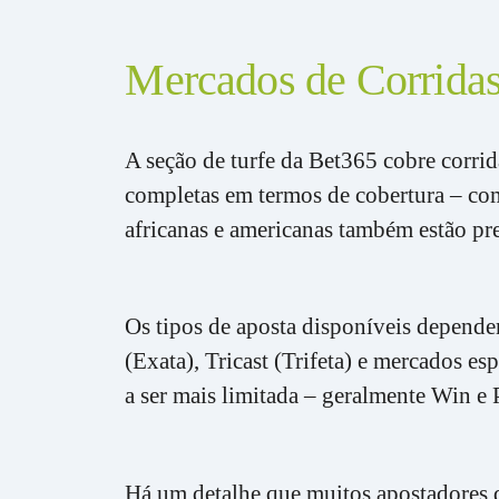
Mercados de Corridas
A seção de turfe da Bet365 cobre corrid
completas em termos de cobertura – com 
africanas e americanas também estão pr
Os tipos de aposta disponíveis depende
(Exata), Tricast (Trifeta) e mercados es
a ser mais limitada – geralmente Win e 
Há um detalhe que muitos apostadores 