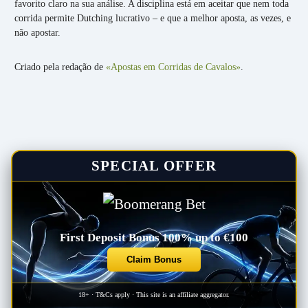
favorito claro na sua análise. A disciplina está em aceitar que nem toda
corrida permite Dutching lucrativo – e que a melhor aposta, as vezes, e
não apostar.
Criado pela redação de
«Apostas em Corridas de Cavalos»
.
SPECIAL OFFER
First Deposit Bonus 100% up to €100
Claim Bonus
18+ · T&Cs apply · This site is an affiliate aggregator.