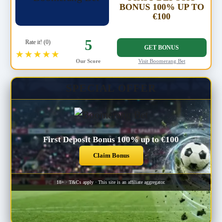
BONUS 100% UP TO
€100
5
Rate it! (0)
GET BONUS
★★★★★
Our Score
Visit Boomerang Bet
SPECIAL OFFER
First Deposit Bonus 100% up to €100
Claim Bonus
18+ · T&Cs apply · This site is an affiliate aggregator.