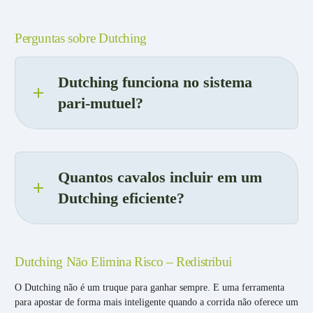
Perguntas sobre Dutching
Dutching funciona no sistema
pari-mutuel?
Quantos cavalos incluir em um
Dutching eficiente?
Dutching Não Elimina Risco – Redistribui
O Dutching não é um truque para ganhar sempre. E uma ferramenta
para apostar de forma mais inteligente quando a corrida não oferece um