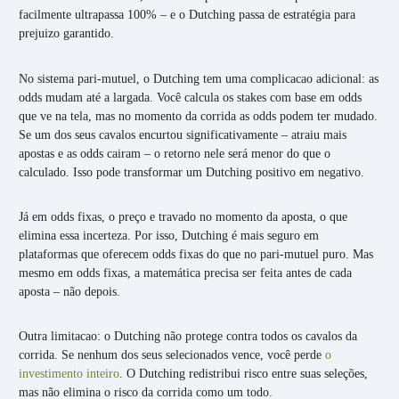
facilmente ultrapassa 100% – e o Dutching passa de estratégia para
prejuizo garantido.
No sistema pari-mutuel, o Dutching tem uma complicacao adicional: as
odds mudam até a largada. Você calcula os stakes com base em odds
que ve na tela, mas no momento da corrida as odds podem ter mudado.
Se um dos seus cavalos encurtou significativamente – atraiu mais
apostas e as odds cairam – o retorno nele será menor do que o
calculado. Isso pode transformar um Dutching positivo em negativo.
Já em odds fixas, o preço e travado no momento da aposta, o que
elimina essa incerteza. Por isso, Dutching é mais seguro em
plataformas que oferecem odds fixas do que no pari-mutuel puro. Mas
mesmo em odds fixas, a matemática precisa ser feita antes de cada
aposta – não depois.
Outra limitacao: o Dutching não protege contra todos os cavalos da
corrida. Se nenhum dos seus selecionados vence, você perde
o
investimento inteiro
. O Dutching redistribui risco entre suas seleções,
mas não elimina o risco da corrida como um todo.