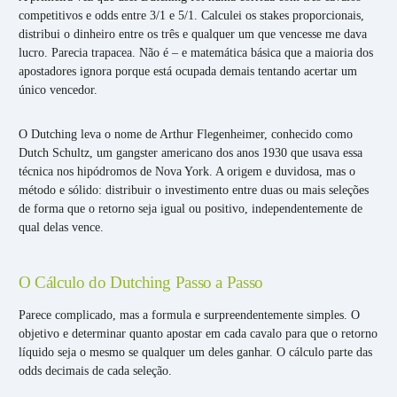
competitivos e odds entre 3/1 e 5/1. Calculei os stakes proporcionais,
distribui o dinheiro entre os três e qualquer um que vencesse me dava
lucro. Parecia trapacea. Não é – e matemática básica que a maioria dos
apostadores ignora porque está ocupada demais tentando acertar um
único vencedor.
O Dutching leva o nome de Arthur Flegenheimer, conhecido como
Dutch Schultz, um gangster americano dos anos 1930 que usava essa
técnica nos hipódromos de Nova York. A origem e duvidosa, mas o
método e sólido: distribuir o investimento entre duas ou mais seleções
de forma que o retorno seja igual ou positivo, independentemente de
qual delas vence.
O Cálculo do Dutching Passo a Passo
Parece complicado, mas a formula e surpreendentemente simples. O
objetivo e determinar quanto apostar em cada cavalo para que o retorno
líquido seja o mesmo se qualquer um deles ganhar. O cálculo parte das
odds decimais de cada seleção.