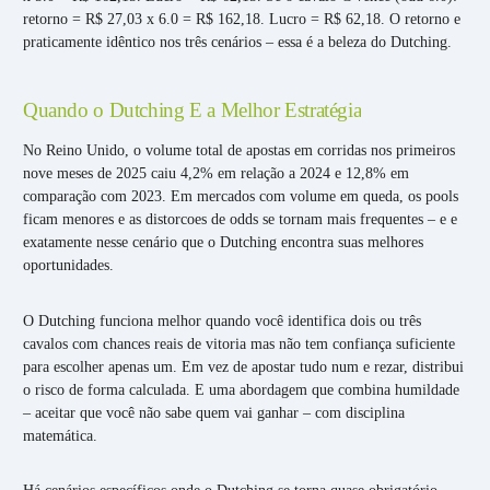
retorno = R$ 27,03 x 6.0 = R$ 162,18. Lucro = R$ 62,18. O retorno e
praticamente idêntico nos três cenários – essa é a beleza do Dutching.
Quando o Dutching E a Melhor Estratégia
No Reino Unido, o volume total de apostas em corridas nos primeiros
nove meses de 2025 caiu 4,2% em relação a 2024 e 12,8% em
comparação com 2023. Em mercados com volume em queda, os pools
ficam menores e as distorcoes de odds se tornam mais frequentes – e e
exatamente nesse cenário que o Dutching encontra suas melhores
oportunidades.
O Dutching funciona melhor quando você identifica dois ou três
cavalos com chances reais de vitoria mas não tem confiança suficiente
para escolher apenas um. Em vez de apostar tudo num e rezar, distribui
o risco de forma calculada. E uma abordagem que combina humildade
– aceitar que você não sabe quem vai ganhar – com disciplina
matemática.