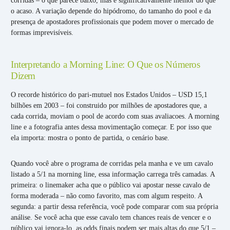
corridas – o que parece baixo, mas e significativamente melhor do que
o acaso. A variação depende do hipódromo, do tamanho do pool e da
presença de apostadores profissionais que podem mover o mercado de
formas imprevisíveis.
Interpretando a Morning Line: O Que os Números
Dizem
O recorde histórico do pari-mutuel nos Estados Unidos – USD 15,1
bilhões em 2003 – foi construido por milhões de apostadores que, a
cada corrida, moviam o pool de acordo com suas avaliacoes. A morning
line e a fotografia antes dessa movimentação começar. E por isso que
ela importa: mostra o ponto de partida, o cenário base.
Quando você abre o programa de corridas pela manha e ve um cavalo
listado a 5/1 na morning line, essa informação carrega três camadas. A
primeira: o linemaker acha que o público vai apostar nesse cavalo de
forma moderada – não como favorito, mas com algum respeito. A
segunda: a partir dessa referência, você pode comparar com sua própria
análise. Se você acha que esse cavalo tem chances reais de vencer e o
público vai ignora-lo, as odds finais podem ser mais altas do que 5/1 –