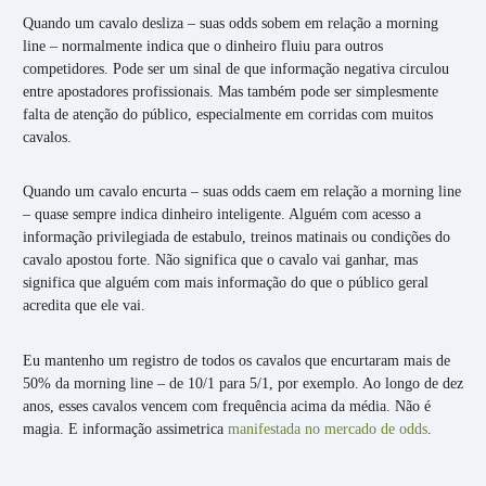
Quando um cavalo desliza – suas odds sobem em relação a morning
line – normalmente indica que o dinheiro fluiu para outros
competidores. Pode ser um sinal de que informação negativa circulou
entre apostadores profissionais. Mas também pode ser simplesmente
falta de atenção do público, especialmente em corridas com muitos
cavalos.
Quando um cavalo encurta – suas odds caem em relação a morning line
– quase sempre indica dinheiro inteligente. Alguém com acesso a
informação privilegiada de estabulo, treinos matinais ou condições do
cavalo apostou forte. Não significa que o cavalo vai ganhar, mas
significa que alguém com mais informação do que o público geral
acredita que ele vai.
Eu mantenho um registro de todos os cavalos que encurtaram mais de
50% da morning line – de 10/1 para 5/1, por exemplo. Ao longo de dez
anos, esses cavalos vencem com frequência acima da média. Não é
magia. E informação assimetrica
manifestada no mercado de odds
.