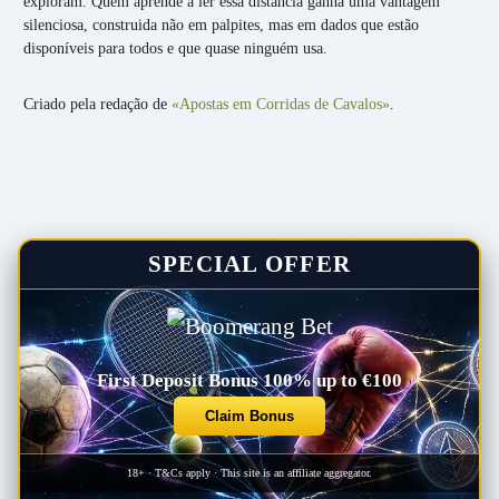
exploram. Quem aprende a ler essa distância ganha uma vantagem
silenciosa, construida não em palpites, mas em dados que estão
disponíveis para todos e que quase ninguém usa.
Criado pela redação de
«Apostas em Corridas de Cavalos»
.
SPECIAL OFFER
First Deposit Bonus 100% up to €100
Claim Bonus
18+ · T&Cs apply · This site is an affiliate aggregator.