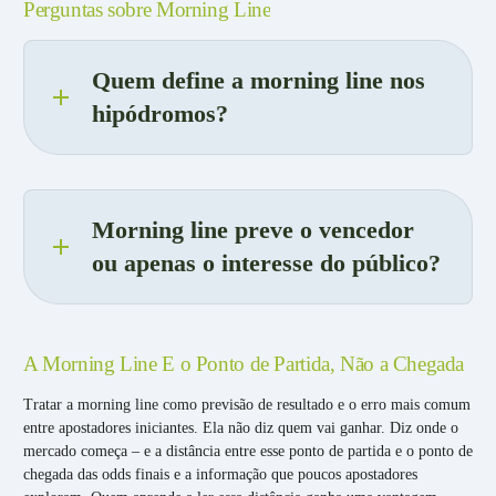
Perguntas sobre Morning Line
Quem define a morning line nos
hipódromos?
Morning line preve o vencedor
ou apenas o interesse do público?
A Morning Line E o Ponto de Partida, Não a Chegada
Tratar a morning line como previsão de resultado e o erro mais comum
entre apostadores iniciantes. Ela não diz quem vai ganhar. Diz onde o
mercado começa – e a distância entre esse ponto de partida e o ponto de
chegada das odds finais e a informação que poucos apostadores