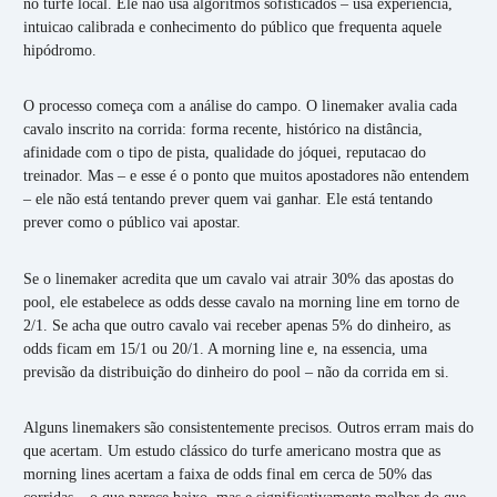
no turfe local. Ele não usa algoritmos sofisticados – usa experiência,
intuicao calibrada e conhecimento do público que frequenta aquele
hipódromo.
O processo começa com a análise do campo. O linemaker avalia cada
cavalo inscrito na corrida: forma recente, histórico na distância,
afinidade com o tipo de pista, qualidade do jóquei, reputacao do
treinador. Mas – e esse é o ponto que muitos apostadores não entendem
– ele não está tentando prever quem vai ganhar. Ele está tentando
prever como o público vai apostar.
Se o linemaker acredita que um cavalo vai atrair 30% das apostas do
pool, ele estabelece as odds desse cavalo na morning line em torno de
2/1. Se acha que outro cavalo vai receber apenas 5% do dinheiro, as
odds ficam em 15/1 ou 20/1. A morning line e, na essencia, uma
previsão da distribuição do dinheiro do pool – não da corrida em si.
Alguns linemakers são consistentemente precisos. Outros erram mais do
que acertam. Um estudo clássico do turfe americano mostra que as
morning lines acertam a faixa de odds final em cerca de 50% das