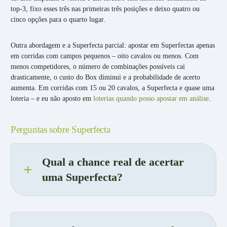
top-3, fixo esses três nas primeiras três posições e deixo quatro ou
cinco opções para o quarto lugar.
Outra abordagem e a Superfecta parcial: apostar em Superfectas apenas
em corridas com campos pequenos – oito cavalos ou menos. Com
menos competidores, o número de combinações possíveis cai
drasticamente, o custo do Box diminui e a probabilidade de acerto
aumenta. Em corridas com 15 ou 20 cavalos, a Superfecta e quase uma
loteria – e eu não aposto em
loterias quando posso apostar em análise
.
Perguntas sobre Superfecta
Qual a chance real de acertar
uma Superfecta?