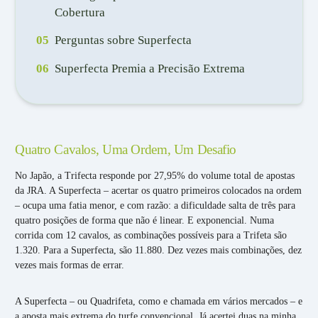
Cobertura
Perguntas sobre Superfecta
Superfecta Premia a Precisão Extrema
Quatro Cavalos, Uma Ordem, Um Desafio
No Japão, a Trifecta responde por 27,95% do volume total de apostas
da JRA. A Superfecta – acertar os quatro primeiros colocados na ordem
– ocupa uma fatia menor, e com razão: a dificuldade salta de três para
quatro posições de forma que não é linear. E exponencial. Numa
corrida com 12 cavalos, as combinações possíveis para a Trifeta são
1.320. Para a Superfecta, são 11.880. Dez vezes mais combinações, dez
vezes mais formas de errar.
A Superfecta – ou Quadrifeta, como e chamada em vários mercados – e
a aposta mais extrema do turfe convencional. Já acertei duas na minha