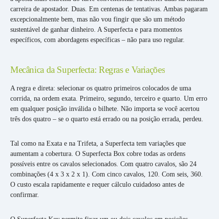
carreira de apostador. Duas. Em centenas de tentativas. Ambas pagaram
excepcionalmente bem, mas não vou fingir que são um método
sustentável de ganhar dinheiro. A Superfecta e para momentos
específicos, com abordagens específicas – não para uso regular.
Mecânica da Superfecta: Regras e Variações
A regra e direta: selecionar os quatro primeiros colocados de uma
corrida, na ordem exata. Primeiro, segundo, terceiro e quarto. Um erro
em qualquer posição inválida o bilhete. Não importa se você acertou
três dos quatro – se o quarto está errado ou na posição errada, perdeu.
Tal como na Exata e na Trifeta, a Superfecta tem variações que
aumentam a cobertura. O Superfecta Box cobre todas as ordens
possíveis entre os cavalos selecionados. Com quatro cavalos, são 24
combinações (4 x 3 x 2 x 1). Com cinco cavalos, 120. Com seis, 360.
O custo escala rapidamente e requer cálculo cuidadoso antes de
confirmar.