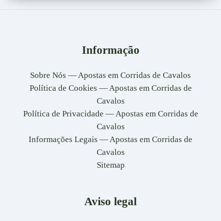
Informação
Sobre Nós — Apostas em Corridas de Cavalos
Política de Cookies — Apostas em Corridas de
Cavalos
Política de Privacidade — Apostas em Corridas de
Cavalos
Informações Legais — Apostas em Corridas de
Cavalos
Sitemap
Aviso legal