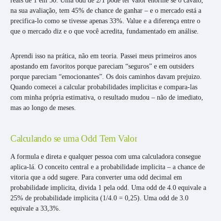
reais de 1 em 50. Uma odd de 2/1 pode ter valor enorme se o cavalo,
na sua avaliação, tem 45% de chance de ganhar – e o mercado está a
precifica-lo como se tivesse apenas 33%. Value e a diferença entre o
que o mercado diz e o que você acredita, fundamentado em análise.
Aprendi isso na prática, não em teoria. Passei meus primeiros anos
apostando em favoritos porque pareciam “seguros” e em outsiders
porque pareciam “emocionantes”. Os dois caminhos davam prejuizo.
Quando comecei a calcular probabilidades implicitas e compara-las
com minha própria estimativa, o resultado mudou – não de imediato,
mas ao longo de meses.
Calculando se uma Odd Tem Valor
A formula e direta e qualquer pessoa com uma calculadora consegue
aplica-lá. O conceito central e a probabilidade implicita – a chance de
vitoria que a odd sugere. Para converter uma odd decimal em
probabilidade implicita, divida 1 pela odd. Uma odd de 4.0 equivale a
25% de probabilidade implicita (1/4.0 = 0,25). Uma odd de 3.0
equivale a 33,3%.