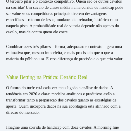
O terceiro pilar e o contexto competitivo. Quem são os outros cavalos
na corrida? Um cavalo de classe média numa corrida de handicap pode
ser value se os competidores principais tiverem desvantagens
específicas – retorno de lesao, mudança de treinador, histórico ruim
naquela pista. A probabilidade real de vitoria depende não apenas do
cavalo, mas de contra quem ele corre.
Combinar esses três pilares – forma, adequacao e contexto – gera uma
estimativa que, mesmo imperfeita, e mais precisa do que o que a
maioria do público usa. E essa diferença de precisão e o que cria valor.
Value Betting na Prática: Cenário Real
O futuro do turfe está cada vez mais ligado a análise de dados. A
tendência em 2026 e clara: modelos analiticos e preditivos estão a
transformar tanto a preparacao dos cavalos quanto as estratégias de
aposta. Quem incorpora dados na sua abordagem está alinhado com a
direcao do mercado.
Imagine uma corrida de handicap com doze cavalos. A morning line