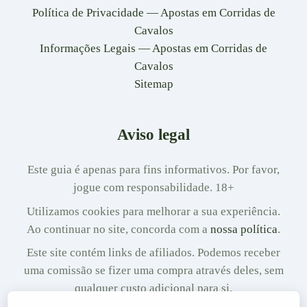
Política de Privacidade — Apostas em Corridas de
Cavalos
Informações Legais — Apostas em Corridas de
Cavalos
Sitemap
Aviso legal
Este guia é apenas para fins informativos. Por favor,
jogue com responsabilidade. 18+
Utilizamos cookies para melhorar a sua experiência.
Ao continuar no site, concorda com a
nossa política
.
Este site contém links de afiliados. Podemos receber
uma comissão se fizer uma compra através deles, sem
qualquer custo adicional para si.